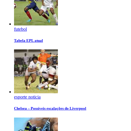
futebol
Tabela EPL atual
esporte
noticia
Chelsea – Possíveis escalações do Liverpool