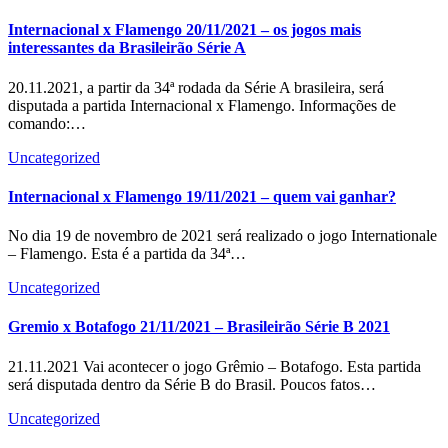
Internacional x Flamengo 20/11/2021 – os jogos mais
interessantes da Brasileirão Série A
20.11.2021, a partir da 34ª rodada da Série A brasileira, será
disputada a partida Internacional x Flamengo. Informações de
comando:…
Uncategorized
Internacional x Flamengo 19/11/2021 – quem vai ganhar?
No dia 19 de novembro de 2021 será realizado o jogo Internationale
– Flamengo. Esta é a partida da 34ª…
Uncategorized
Gremio x Botafogo 21/11/2021 – Brasileirão Série B 2021
21.11.2021 Vai acontecer o jogo Grêmio – Botafogo. Esta partida
será disputada dentro da Série B do Brasil. Poucos fatos…
Uncategorized