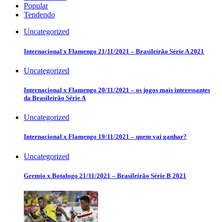
Popular
Tendendo
Uncategorized
Internacional x Flamengo 21/11/2021 – Brasileirão Série A 2021
Uncategorized
Internacional x Flamengo 20/11/2021 – os jogos mais interessantes
da Brasileirão Série A
Uncategorized
Internacional x Flamengo 19/11/2021 – quem vai ganhar?
Uncategorized
Gremio x Botafogo 21/11/2021 – Brasileirão Série B 2021