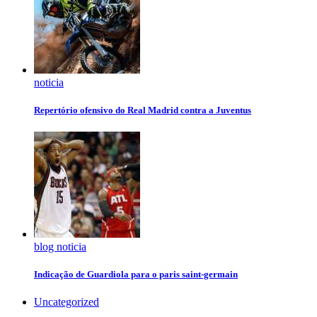
noticia
Repertório ofensivo do Real Madrid contra a Juventus
blog
noticia
Indicação de Guardiola para o paris saint-germain
Uncategorized