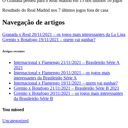
O Granada perdeu para o Real Madrid em 15 dos últimos 16 jogos
Resultado do Real Madrid nos 7 últimos jogos fora de casa
Navegação de artigos
Granada x Real 20/11/2021 – os jogos mais interessantes da La Liga
Gremio x Botafogo 19/11/2021 – quem vai ganhar?
Artigos recentes
Internacional x Flamengo 21/11/2021 – Brasileirão Série A
2021
Internacional x Flamengo 20/11/2021 – os jogos mais
interessantes da Brasileirão Série A
Internacional x Flamengo 19/11/2021 – quem vai ganhar?
Gremio x Botafogo 21/11/2021 – Brasileirão Série B 2021
Gremio x Botafogo 20/11/2021 – os jogos mais interessantes
da Brasileirão Série B
You missed
Uncategorized