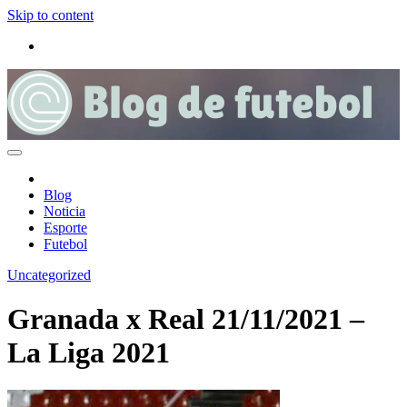
Skip to content
Blog
Noticia
Esporte
Futebol
Uncategorized
Granada x Real 21/11/2021 –
La Liga 2021