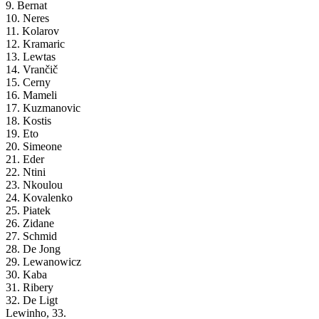
9. Bernat
10. Neres
11. Kolarov
12. Kramaric
13. Lewtas
14. Vrančič
15. Cerny
16. Mameli
17. Kuzmanovic
18. Kostis
19. Eto
20. Simeone
21. Eder
22. Ntini
23. Nkoulou
24. Kovalenko
25. Piatek
26. Zidane
27. Schmid
28. De Jong
29. Lewanowicz
30. Kaba
31. Ribery
32. De Ligt
Lewinho, 33.