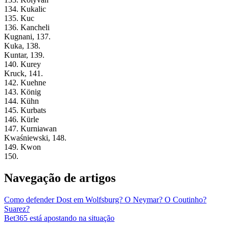
134. Kukalic
135. Kuc
136. Kancheli
Kugnani, 137.
Kuka, 138.
Kuntar, 139.
140. Kurey
Kruck, 141.
142. Kuehne
143. König
144. Kühn
145. Kurbats
146. Kürle
147. Kurniawan
Kwaśniewski, 148.
149. Kwon
150.
Navegação de artigos
Como defender Dost em Wolfsburg? O Neymar? O Coutinho?
Suarez?
Bet365 está apostando na situação