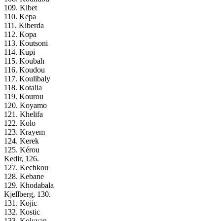
109. Kibet
110. Kepa
111. Kiberda
112. Kopa
113. Koutsoni
114. Kupi
115. Koubah
116. Koudou
117. Koulibaly
118. Kotalia
119. Kourou
120. Koyamo
121. Khelifa
122. Kolo
123. Krayem
124. Kerek
125. Kérou
Kedir, 126.
127. Kechkou
128. Kebane
129. Khodabala
Kjellberg, 130.
131. Kojic
132. Kostic
133. Kolyvan