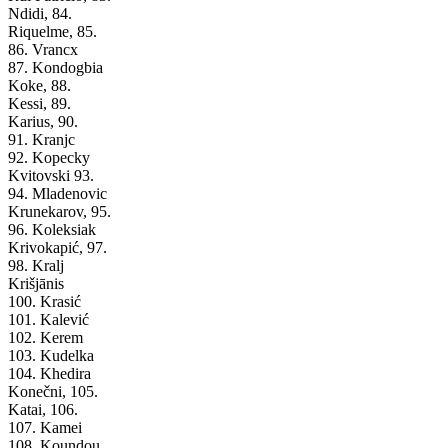
Ndidi, 84.
Riquelme, 85.
86. Vrancx
87. Kondogbia
Koke, 88.
Kessi, 89.
Karius, 90.
91. Kranjc
92. Kopecky
Kvitovski 93.
94. Mladenovic
Krunekarov, 95.
96. Koleksiak
Krivokapić, 97.
98. Kralj
Krišjānis
100. Krasić
101. Kalević
102. Kerem
103. Kudelka
104. Khedira
Konečni, 105.
Katai, 106.
107. Kamei
108. Koundou